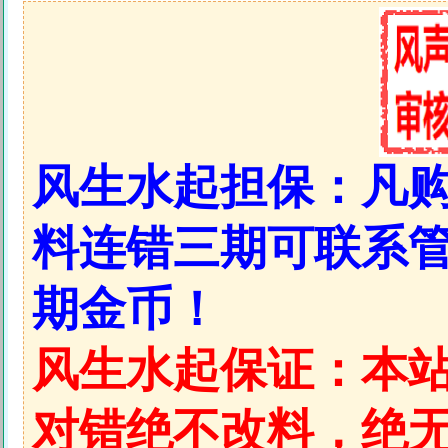
风生水起担保：凡
料连错三期可联系
期金币！
风生水起保证：本
对错绝不改料，绝