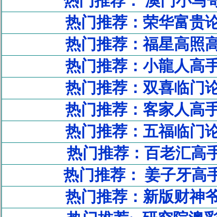
热门推荐： 澳门小马
热门推荐：荣华富贵
热门推荐：福星高照
热门推荐：小龍人高
热门推荐：双喜临门
热门推荐：客家人高
热门推荐：五福临门
热门推荐：百老汇高手
热门推荐： 姜子牙高
热门推荐：新版财神