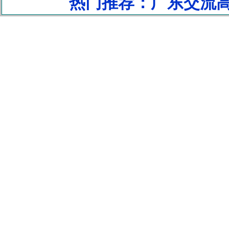
热门推荐：广东交流高