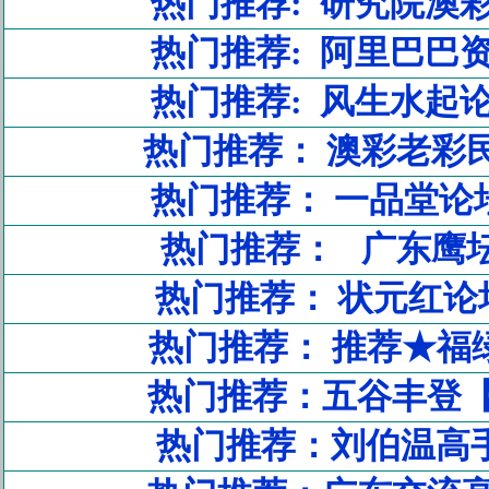
热门推荐: 研究院澳
热门推荐: 阿里巴巴
热门推荐: 风生水起
热门推荐： 澳彩老彩
热门推荐： 一品堂论
热门推荐： 广东鹰坛
热门推荐： 状元红论坛
热门推荐： 推荐★福
热门推荐：五谷丰登
热门推荐：刘伯温高手