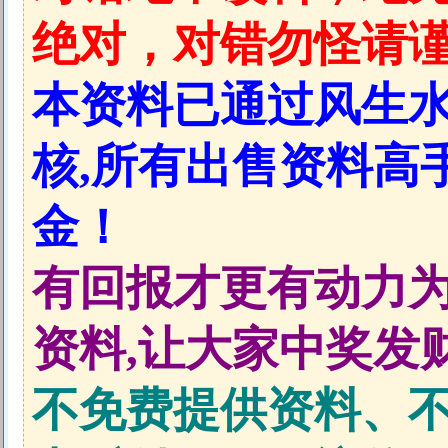
绝对，对错勿怪请谨
本资料已通过风生
核,所有出售资料高
金！
有回报才更有动力
资料,让大家中奖发
不免费提供资料、